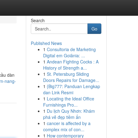
Search
Go
Published News
1
Consultoria de Marketing
Digital em Goiânia: ...
1
Andean Fighting Cocks : A
History of Strength a...
1
St. Petersburg Sliding
cầu dàn
Doors Repairs for Damage...
ẩm-nang-
1
{Big777: Panduan Lengkap
dan Link Resmi
1
Locating the Ideal Office
Furnishings Pro...
1
Du lịch Quy Nhơn: Khám
phá vẻ đẹp tiềm ẩn
1
cancer is affected by a
complex mix of con...
1
How contemporary