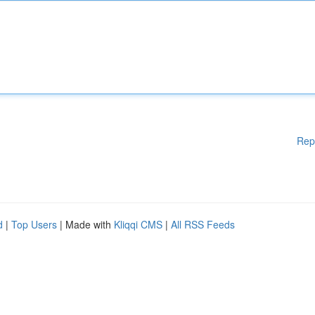
Rep
d
|
Top Users
| Made with
Kliqqi CMS
|
All RSS Feeds