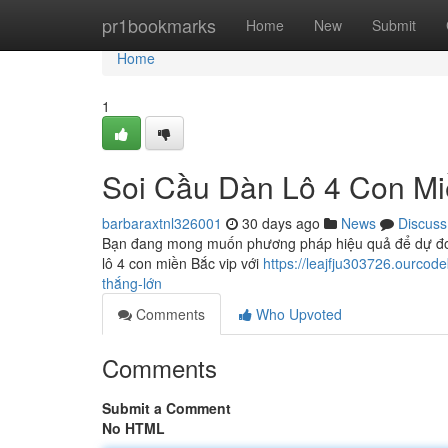
Home
pr1bookmarks
Home
New
Submit
Home
1
Soi Cầu Dàn Lô 4 Con M
barbaraxtnl326001
30 days ago
News
Discuss
Bạn đang mong muốn phương pháp hiệu quả để dự đoán
lô 4 con miền Bắc vip với
https://leajfju303726.ourco
thắng-lớn
Comments
Who Upvoted
Comments
Submit a Comment
No HTML