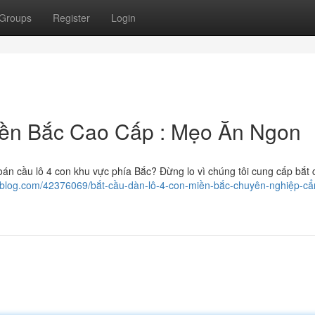
Groups
Register
Login
iền Bắc Cao Cấp : Mẹo Ăn Ngon
 cầu lô 4 con khu vực phía Bắc? Đừng lo vì chúng tôi cung cấp bắt 
deblog.com/42376069/bắt-cầu-dàn-lô-4-con-miền-bắc-chuyên-nghiệp-c