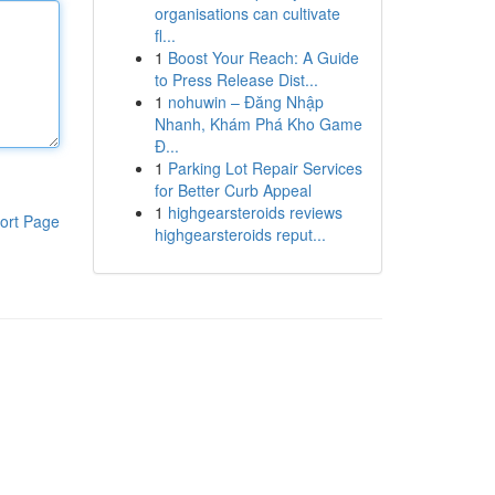
organisations can cultivate
fl...
1
Boost Your Reach: A Guide
to Press Release Dist...
1
nohuwin – Đăng Nhập
Nhanh, Khám Phá Kho Game
Đ...
1
Parking Lot Repair Services
for Better Curb Appeal
1
highgearsteroids reviews
ort Page
highgearsteroids reput...