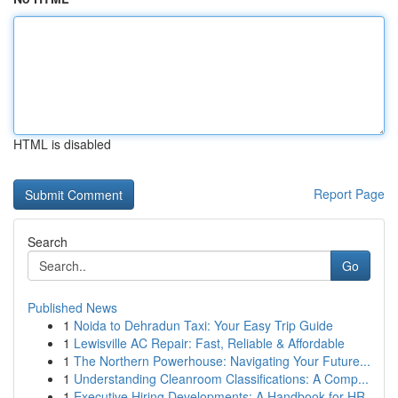
HTML is disabled
Report Page
Search
Go
Published News
1
Noida to Dehradun Taxi: Your Easy Trip Guide
1
Lewisville AC Repair: Fast, Reliable & Affordable
1
The Northern Powerhouse: Navigating Your Future...
1
Understanding Cleanroom Classifications: A Comp...
1
Executive Hiring Developments: A Handbook for HR