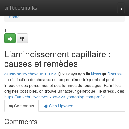
Home
pr1bookmarks
Togg
navi
Home
1
L'amincissement capillaire :
causes et remèdes
cause-perte-cheveux100994
29 days ago
News
Discuss
La diminution de cheveux est un problème fréquent qui peut
impacter des personnes et des femmes de tous âges. Parmi les
origines possibles, on trouve un facteur génétique , le stress , des
https://anti-chute-cheveux382423.yomoblog.com/profile
Comments
Who Upvoted
Comments