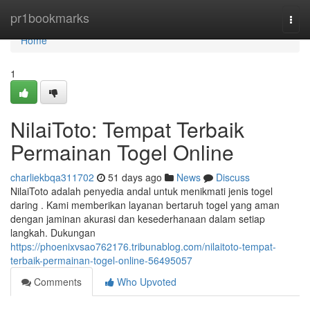
Home
pr1bookmarks
Togg
navi
Home
1
NilaiToto: Tempat Terbaik
Permainan Togel Online
charliekbqa311702
51 days ago
News
Discuss
NilaiToto adalah penyedia andal untuk menikmati jenis togel
daring . Kami memberikan layanan bertaruh togel yang aman
dengan jaminan akurasi dan kesederhanaan dalam setiap
langkah. Dukungan
https://phoenixvsao762176.tribunablog.com/nilaitoto-tempat-
terbaik-permainan-togel-online-56495057
Comments
Who Upvoted