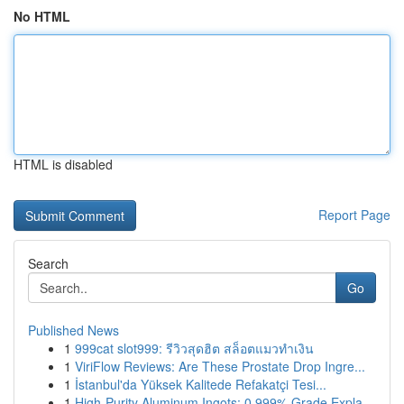
No HTML
HTML is disabled
Report Page
Search
Go
Published News
1
999cat slot999: รีวิวสุดฮิต สล็อตแมวทำเงิน
1
ViriFlow Reviews: Are These Prostate Drop Ingre...
1
İstanbul'da Yüksek Kalitede Refakatçi Tesi...
1
High-Purity Aluminum Ingots: 0.999% Grade Expla...