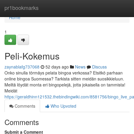
Home
pr1bookmarks
Home
1
Peli-Kokemus
zaynablafg737068
52 days ago
News
Discuss
Onko sinulla törmäys pelata bingoa verkossa? Etsitkö parhaan
online bingoa Suomessa? Tarkista sitten meidän suosikkieluun.
Meiltä löydät monta eri bingopelejä, jotta jokaisella on tammista!
Meidät
https://geraldhinn121532.thebindingwiki.com/8581756/bingo_live_pa
Comments
Who Upvoted
Comments
Submit a Comment