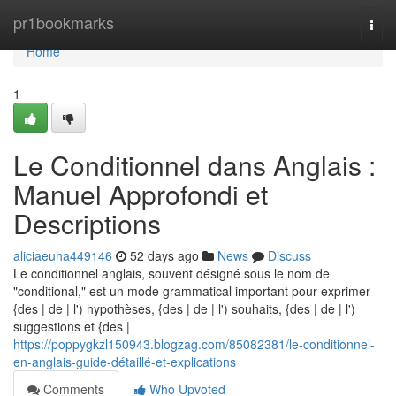
Home
pr1bookmarks
Togg
navi
Home
1
Le Conditionnel dans Anglais :
Manuel Approfondi et
Descriptions
aliciaeuha449146
52 days ago
News
Discuss
Le conditionnel anglais, souvent désigné sous le nom de
"conditional," est un mode grammatical important pour exprimer
{des | de | l') hypothèses, {des | de | l') souhaits, {des | de | l')
suggestions et {des |
https://poppygkzl150943.blogzag.com/85082381/le-conditionnel-
en-anglais-guide-détaillé-et-explications
Comments
Who Upvoted