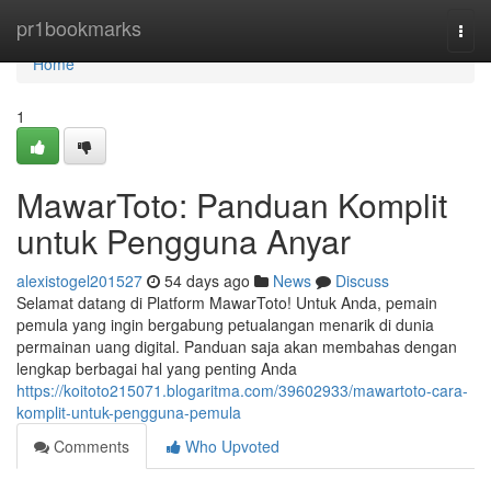
Home
pr1bookmarks
Togg
navi
Home
1
MawarToto: Panduan Komplit
untuk Pengguna Anyar
alexistogel201527
54 days ago
News
Discuss
Selamat datang di Platform MawarToto! Untuk Anda, pemain
pemula yang ingin bergabung petualangan menarik di dunia
permainan uang digital. Panduan saja akan membahas dengan
lengkap berbagai hal yang penting Anda
https://koitoto215071.blogaritma.com/39602933/mawartoto-cara-
komplit-untuk-pengguna-pemula
Comments
Who Upvoted