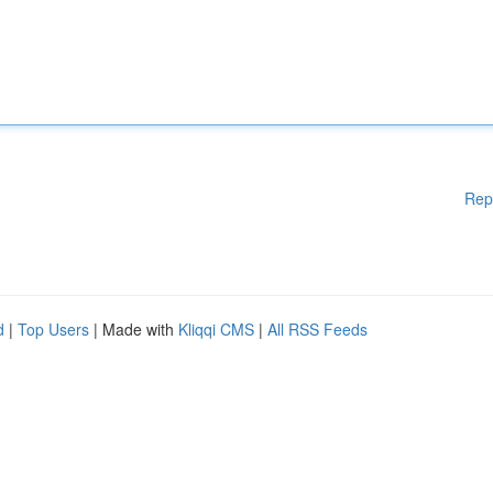
Rep
d
|
Top Users
| Made with
Kliqqi CMS
|
All RSS Feeds