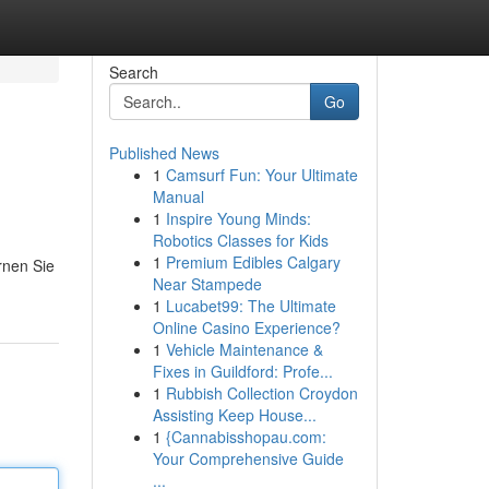
Search
Go
Published News
1
Camsurf Fun: Your Ultimate
Manual
1
Inspire Young Minds:
Robotics Classes for Kids
1
Premium Edibles Calgary
rnen Sie
Near Stampede
1
Lucabet99: The Ultimate
Online Casino Experience?
1
Vehicle Maintenance &
Fixes in Guildford: Profe...
1
Rubbish Collection Croydon
Assisting Keep House...
1
{Cannabisshopau.com:
Your Comprehensive Guide
...