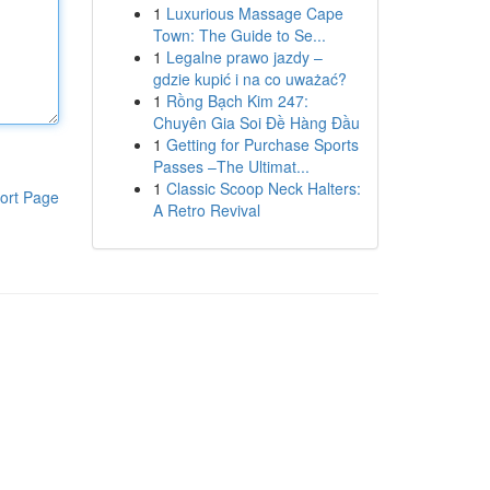
1
Luxurious Massage Cape
Town: The Guide to Se...
1
Legalne prawo jazdy –
gdzie kupić i na co uważać?
1
Rồng Bạch Kim 247:
Chuyên Gia Soi Đề Hàng Đầu
1
Getting for Purchase Sports
Passes –The Ultimat...
1
Classic Scoop Neck Halters:
ort Page
A Retro Revival