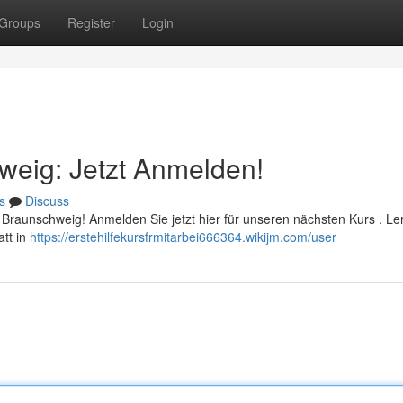
Groups
Register
Login
hweig: Jetzt Anmelden!
s
Discuss
n Braunschweig! Anmelden Sie jetzt hier für unseren nächsten Kurs . Le
att in
https://erstehilfekursfrmitarbei666364.wikijm.com/user