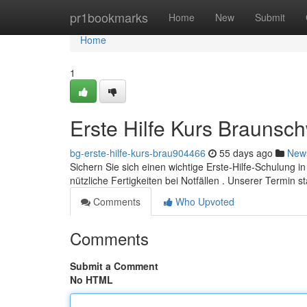
Home
pr1bookmarks
Home
New
Submit
Home
1
Erste Hilfe Kurs Braunsc
bg-erste-hilfe-kurs-brau904466
55 days ago
New
Sichern Sie sich einen wichtige Erste-Hilfe-Schulung i
nützliche Fertigkeiten bei Notfällen . Unserer Termin st
Comments
Who Upvoted
Comments
Submit a Comment
No HTML