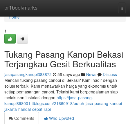
Home
pr1bookmarks
Togg
navi
Home
1
Tukang Pasang Kanopi Bekasi
Terjangkau Gesit Berkualitas
jasapasangkanopi383872
56 days ago
News
Discuss
Mencari tukang pasang canopi di Bekasi? Kami hadir dengan
solusi terbaik! Kami menawarkan harga yang ekonomis untuk
setiap pemasangan canopi. Teknisi kami berpengalaman siap
melakukan instalasi dengan
https://jasa-pasang-
kanopi898001.ttblogs.com/21660918/butuh-jasa-pasang-kanopi-
jakarta-handal-cepat-rapi
Comments
Who Upvoted