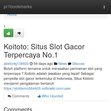
Home
pr1bookmarks
Togg
navi
Home
1
Koitoto: Situs Slot Gacor
Terpercaya No.1
abelonkj138920
59 days ago
News
Discuss
Butuh platform ternama untuk merasakan permainan slot yang
terpercaya ? Koitoto adalah jawaban yang tepat! Sebagai
penyedia slot gacor terkemuka di Indonesia, Situs Koitoto
menjamin pengalaman bertaruh
https://slotdemo564405.celticwiki.com/user
Comments
Who Upvoted
Comments