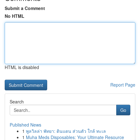
Submit a Comment
No HTML
HTML is disabled
Report Page
Search
Go
Published News
1
พูลวิลล่า พัทยา: ดินแดน ส่วนตัว ใกล้ ทะเล
1
Muha Meds Disposables: Your Ultimate Resource