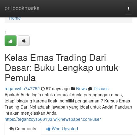
Home
pr1bookmarks
Togg
navi
Home
1
Kelas Emas Trading Dari
Dasar: Buku Lengkap untuk
Pemula
regansyhu747752
57 days ago
News
Discuss
Apakah Anda ingin untuk memulai dunia perdagangan emas,
tetapi bingung karena tidak memiliki pengalaman ? Kursus Emas
Trading Dari Nol adalah jawaban yang ideal untuk Anda! Panduan
ini akan menjelaskan Anda
https://teganzoys566133.wikinewspaper.com/user
Comments
Who Upvoted