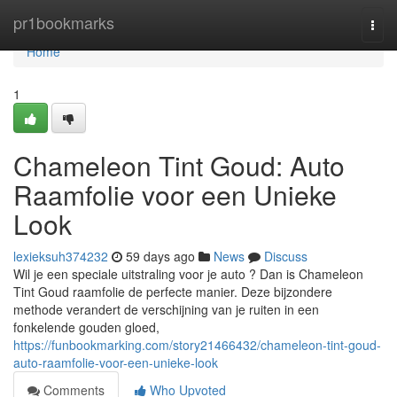
Home
pr1bookmarks
Togg
navi
Home
1
Chameleon Tint Goud: Auto
Raamfolie voor een Unieke
Look
lexieksuh374232
59 days ago
News
Discuss
Wil je een speciale uitstraling voor je auto ? Dan is Chameleon
Tint Goud raamfolie de perfecte manier. Deze bijzondere
methode verandert de verschijning van je ruiten in een
fonkelende gouden gloed,
https://funbookmarking.com/story21466432/chameleon-tint-goud-
auto-raamfolie-voor-een-unieke-look
Comments
Who Upvoted