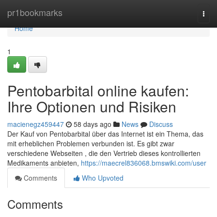
Home
pr1bookmarks
Togg
navi
Home
1
Pentobarbital online kaufen:
Ihre Optionen und Risiken
macienegz459447
58 days ago
News
Discuss
Der Kauf von Pentobarbital über das Internet ist ein Thema, das
mit erheblichen Problemen verbunden ist. Es gibt zwar
verschiedene Webseiten , die den Vertrieb dieses kontrollierten
Medikaments anbieten,
https://maecrel836068.bmswiki.com/user
Comments
Who Upvoted
Comments