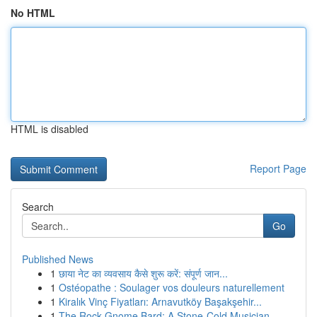
No HTML
HTML is disabled
Report Page
Search
Go
Published News
1
छाया नेट का व्यवसाय कैसे शुरू करें: संपूर्ण जान...
1
Ostéopathe : Soulager vos douleurs naturellement
1
Kiralık Vinç Fiyatları: Arnavutköy Başakşehir...
1
The Rock Gnome Bard: A Stone-Cold Musician