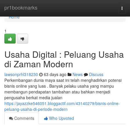
Home
pr1bookmarks
Togg
navi
Home
1
Usaha Digital : Peluang Usaha
di Zaman Modern
lawsonprhl318230
63 days ago
News
Discuss
Perkembangan dunia maya saat ini telah menghadirkan potensi
bisnis online yang luas . Banyak pelaku usaha yang mampu
membangun pendapatan tambahan atau bahkan menjadi
pengusaha berkat media jualan
https://jayazzke546051.bloggactif.com/43140279/bisnis-online-
peluang-usaha-di-periode-modern
Comments
Who Upvoted