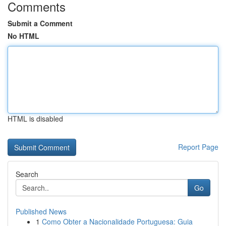
Comments
Submit a Comment
No HTML
HTML is disabled
Report Page
Search
Go
Published News
1
Como Obter a Nacionalidade Portuguesa: Guia