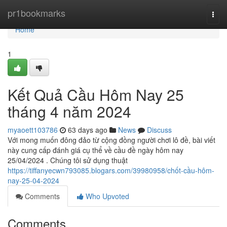
Home
pr1bookmarks
Togg
navi
Home
1
Kết Quả Cầu Hôm Nay 25
tháng 4 năm 2024
myaoett103786
63 days ago
News
Discuss
Với mong muốn đông đảo từ cộng đồng người chơi lô đề, bài viết
này cung cấp đánh giá cụ thể về cầu đề ngày hôm nay
25/04/2024 . Chúng tôi sử dụng thuật
https://tiffanyecwn793085.blogars.com/39980958/chốt-cầu-hôm-
nay-25-04-2024
Comments
Who Upvoted
Comments