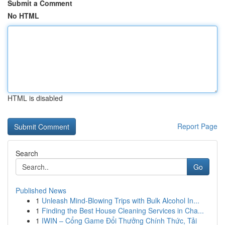
Submit a Comment
No HTML
HTML is disabled
Report Page
Search
Go
Published News
1
Unleash Mind-Blowing Trips with Bulk Alcohol In...
1
Finding the Best House Cleaning Services in Cha...
1
IWIN – Cổng Game Đổi Thưởng Chính Thức, Tải