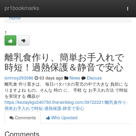
Home
pr1bookmarks
Togg
navi
Home
1
離乳食作り、簡単お手入れで
時短！過熱保護＆静音で安心
lorirnoy293086
63 days ago
News
Discuss
離乳食 作り置きは、 毎日バタバタの育児の中で大きな 負担に な
りますよね もの。そんな 時の に、 手軽 な お手入れ方法 で時短
を実現する 機器が
https://keziaykgx240750.therainblog.com/39722221/離乳食作り-
簡単お手入れで時短-過熱保護-静音で安心
Comments
Who Upvoted
Comments