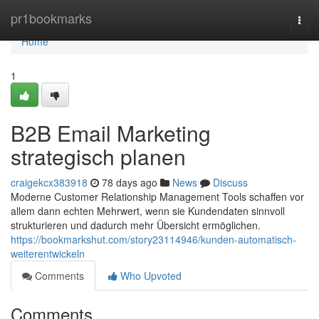
Home
pr1bookmarks
Togg
navi
Home
1
B2B Email Marketing
strategisch planen
craigekcx383918
78 days ago
News
Discuss
Moderne Customer Relationship Management Tools schaffen vor
allem dann echten Mehrwert, wenn sie Kundendaten sinnvoll
strukturieren und dadurch mehr Übersicht ermöglichen.
https://bookmarkshut.com/story23114946/kunden-automatisch-
weiterentwickeln
Comments
Who Upvoted
Comments