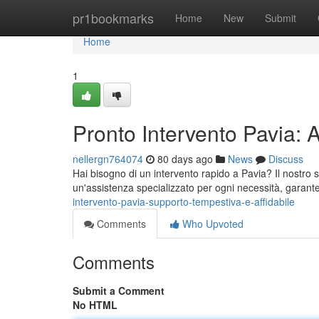
Home
pr1bookmarks
Home
New
Submit
Home
1
Pronto Intervento Pavia: 
nellergn764074
80 days ago
News
Discuss
Hai bisogno di un intervento rapido a Pavia? Il nostro se
un'assistenza specializzato per ogni necessità, garan
intervento-pavia-supporto-tempestiva-e-affidabile
Comments
Who Upvoted
Comments
Submit a Comment
No HTML