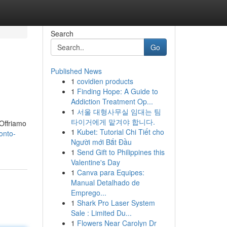
Search
Go
Published News
1
covidien products
1
Finding Hope: A Guide to
Addiction Treatment Op...
1
서울 대형사무실 임대는 팀
타이거에게 맡겨야 합니다.
 Offriamo
1
Kubet: Tutorial Chi Tiết cho
onto-
Người mới Bắt Đầu
1
Send Gift to Philippines this
Valentine's Day
1
Canva para Equipes:
Manual Detalhado de
Emprego...
1
Shark Pro Laser System
Sale : Limited Du...
1
Flowers Near Carolyn Dr