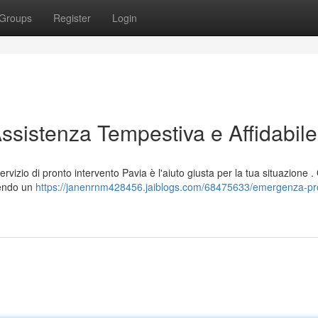
Groups
Register
Login
Assistenza Tempestiva e Affidabile
rvizio di pronto intervento Pavia è l'aiuto giusta per la tua situazione .
tendo un
https://janenrnm428456.jaiblogs.com/68475633/emergenza-pr