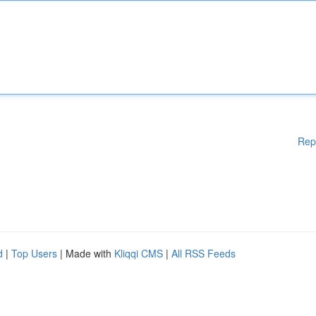
Rep
d
|
Top Users
| Made with
Kliqqi CMS
|
All RSS Feeds