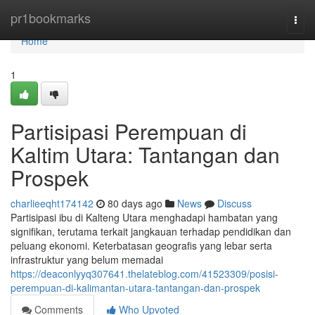
Home
pr1bookmarks
Togg
navi
Home
1
Partisipasi Perempuan di
Kaltim Utara: Tantangan dan
Prospek
charlieeqht174142
80 days ago
News
Discuss
Partisipasi ibu di Kalteng Utara menghadapi hambatan yang
signifikan, terutama terkait jangkauan terhadap pendidikan dan
peluang ekonomi. Keterbatasan geografis yang lebar serta
infrastruktur yang belum memadai
https://deaconlyyq307641.thelateblog.com/41523309/posisi-
perempuan-di-kalimantan-utara-tantangan-dan-prospek
Comments
Who Upvoted