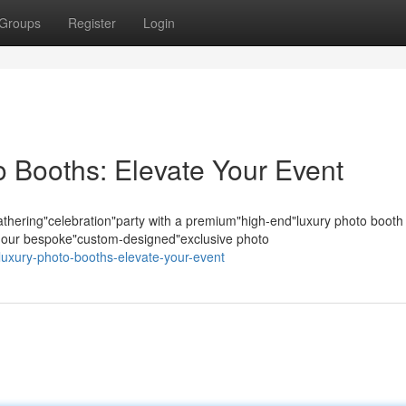
Groups
Register
Login
 Booths: Elevate Your Event
hering"celebration"party with a premium"high-end"luxury photo booth
s; our bespoke"custom-designed"exclusive photo
-luxury-photo-booths-elevate-your-event