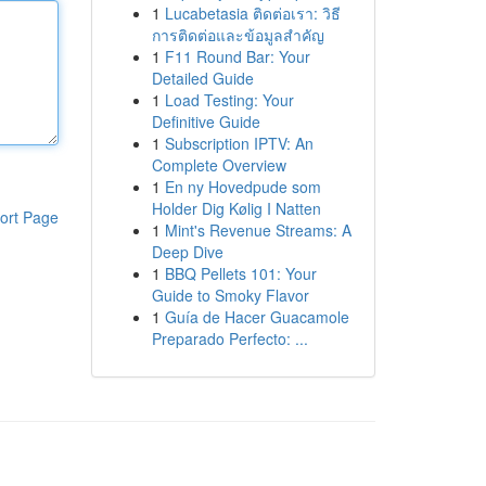
1
Lucabetasia ติดต่อเรา: วิธี
การติดต่อและข้อมูลสำคัญ
1
F11 Round Bar: Your
Detailed Guide
1
Load Testing: Your
Definitive Guide
1
Subscription IPTV: An
Complete Overview
1
En ny Hovedpude som
Holder Dig Kølig I Natten
ort Page
1
Mint's Revenue Streams: A
Deep Dive
1
BBQ Pellets 101: Your
Guide to Smoky Flavor
1
Guía de Hacer Guacamole
Preparado Perfecto: ...