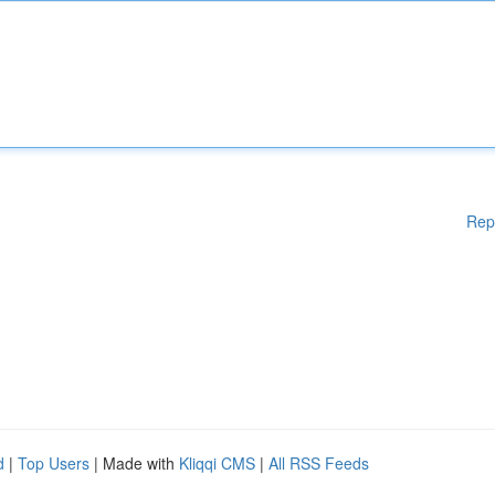
Rep
d
|
Top Users
| Made with
Kliqqi CMS
|
All RSS Feeds