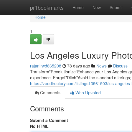
Home
pr1bookmarks
Home
New
Submit
Home
1
Los Angeles Luxury Photo
rajanlrwd865208
78 days ago
News
Discuss
Transform"Revolutionize"Enhance your Los Angeles gat
experience. Forget"Ditch"Avoid the standard offering
https://zeedirectory.com/listings13561503/los-angeles
Comments
Who Upvoted
Comments
Submit a Comment
No HTML