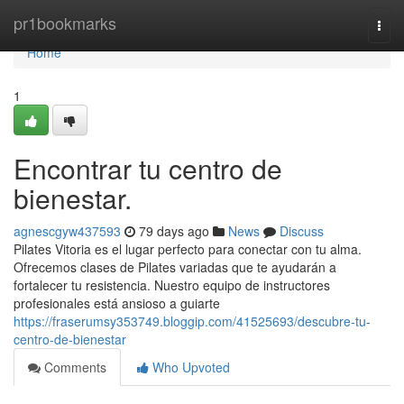
Home
pr1bookmarks
Togg
navi
Home
1
Encontrar tu centro de
bienestar.
agnescgyw437593
79 days ago
News
Discuss
Pilates Vitoria es el lugar perfecto para conectar con tu alma.
Ofrecemos clases de Pilates variadas que te ayudarán a
fortalecer tu resistencia. Nuestro equipo de instructores
profesionales está ansioso a guiarte
https://fraserumsy353749.bloggip.com/41525693/descubre-tu-
centro-de-bienestar
Comments
Who Upvoted