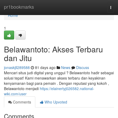
Home
pr1bookmarks
Togg
navi
Home
1
Belawantoto: Akses Terbaru
dan Jitu
jonaskjll289588
81 days ago
News
Discuss
Mencari situs judi digital yang unggul ? Belawantoto hadir sebagai
solusi tepat! Kami menawarkan akses terbaru dan keyakinan
kenyamanan bagi para pemain . Dengan reputasi yang kokoh ,
Belawantoto menjadi
https://elainertyj026582.national-
wiki.com/user
Comments
Who Upvoted
Comments