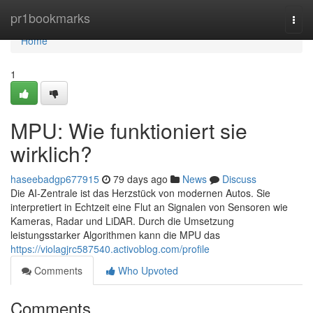
Home
pr1bookmarks
Togg
navi
Home
1
MPU: Wie funktioniert sie
wirklich?
haseebadgp677915
79 days ago
News
Discuss
Die AI-Zentrale ist das Herzstück von modernen Autos. Sie
interpretiert in Echtzeit eine Flut an Signalen von Sensoren wie
Kameras, Radar und LiDAR. Durch die Umsetzung
leistungsstarker Algorithmen kann die MPU das
https://violagjrc587540.activoblog.com/profile
Comments
Who Upvoted
Comments