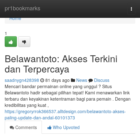
Home
pr1bookmarks
Togg
navi
Home
1
Belawantoto: Akses Terkini
dan Terpercaya
saadnygn428398
81 days ago
News
Discuss
Mencari bandar permainan online yang unggul ? Situs
Belawantoto hadir sebagai pilihan tepat! Kami menawarkan link
terbaru dan keyakinan ketentraman bagi para pemain . Dengan
kredibilitas yang kuat ,
https://gregoryrrok366537.alltdesign.com/belawantoto-akses-
paling-update-dan-andal-60101373
Comments
Who Upvoted