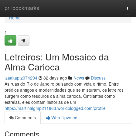
Home
pr1bookmarks
Togg
navi
Home
1
Letreiros: Um Mosaico da
Alma Carioca
izaakaptz074294
82 days ago
News
Discuss
As ruas do Rio de Janeiro pulsando com vida e ritmo. Entre
prédios antigos e modernidades que se misturam, os letreiros
surgem como tesouros da alma carioca. Cintilantes como
estrelas, eles contam histórias de um
https://martinalgmp211863.worldblogged.com/profile
Comments
Who Upvoted
Comments