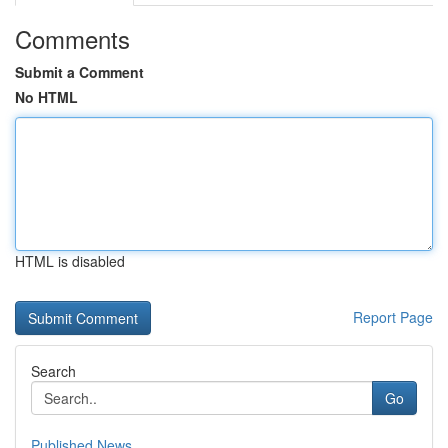
Comments
Submit a Comment
No HTML
HTML is disabled
Report Page
Search
Go
Published News