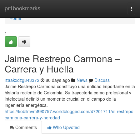
Home
pr1bookmarks
Togg
navi
Home
1
Jaime Restrepo Carmona –
Carrera y Huella
izaakxdzg843372
80 days ago
News
Discuss
Jaime Restrepo Carmona constituyó una entidad importante en la
historia reciente de Colombia. Su trayectoria como profesional y
intelectual definió un momento crucial en el campo de la
ingeniería energética.
https://kobilmvm890757.worldblogged.com/47201711/el-restrepo-
carmona-carrera-y-heredad
Comments
Who Upvoted