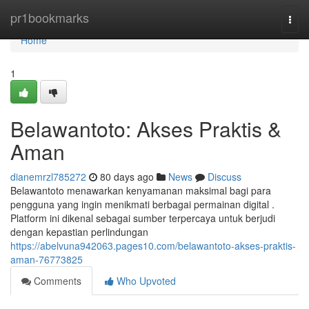
Home
pr1bookmarks
Togg
navi
Home
1
Belawantoto: Akses Praktis &
Aman
dianemrzl785272
80 days ago
News
Discuss
Belawantoto menawarkan kenyamanan maksimal bagi para
pengguna yang ingin menikmati berbagai permainan digital .
Platform ini dikenal sebagai sumber terpercaya untuk berjudi
dengan kepastian perlindungan
https://abelvuna942063.pages10.com/belawantoto-akses-praktis-
aman-76773825
Comments
Who Upvoted