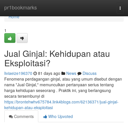
Home
pr1bookmarks
Togg
navi
Home
1
Jual Ginjal: Kehidupan atau
Eksploitasi?
liviaeize196370
81 days ago
News
Discuss
Fenomena perdagangan ginjal, atau yang umum disebut dengan
nama "Jual Ginjal," memunculkan pertanyaan serius tentang
harga kehidupan seseorang . Praktik ini, yang berlangsung
secara tersembunyi di
https://brontehwhv675784.link4blogs.com/62136371/jual-ginjal-
kehidupan-atau-eksploitasi
Comments
Who Upvoted