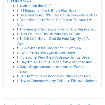
Published News
1
123b là như thế nào?
1
{168topgame: The Ultimate Play Hub?
1
Geladeira Consul 334 Litros: Guia Completo e Dicas
1
Chameleon Folie Paars: De Paarse Tint voor Uw
Auto
1
The emerging landscape of dynamic enterprise le...
1
Duck Figures : The Ultimate Fan's Guide
1
Thánh Lô 2 Nháy – Chốt Số Hôm Nay, Tỷ Lệ Ăn
Cao!
1
BIS Advisor in the Capital : Your Overview ...
1
שחזור מידע מדיסק קשיח: המדריך המלא
1
Profesyonel Web Sitesi Yaptırmak: İşinize Değer...
1
{RayNeo Air 4 Pro: A Deep Review of These Adv...
1
Vaststellingsovereenkomst checken: Waarom
mense...
1
INFLAPY: renta de toboganes inflables con recol...
1
How to Generate Money Online: 6 Effective Methods