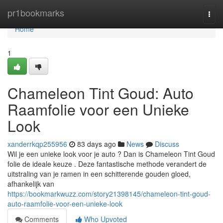
Home
pr1bookmarks
Togg
navi
Home
1
Chameleon Tint Goud: Auto
Raamfolie voor een Unieke
Look
xanderrkqp255956
83 days ago
News
Discuss
Wil je een unieke look voor je auto ? Dan is Chameleon Tint Goud
folie de ideale keuze . Deze fantastische methode verandert de
uitstraling van je ramen in een schitterende gouden gloed,
afhankelijk van
https://bookmarkwuzz.com/story21398145/chameleon-tint-goud-
auto-raamfolie-voor-een-unieke-look
Comments
Who Upvoted