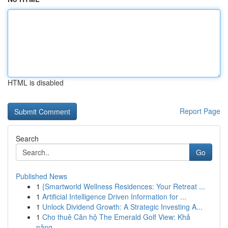
HTML is disabled
Report Page
Search
Go
Published News
1
{Smartworld Wellness Residences: Your Retreat ...
1
Artificial Intelligence Driven Information for ...
1
Unlock Dividend Growth: A Strategic Investing A...
1
Cho thuê Căn hộ The Emerald Golf View: Khả
năng...