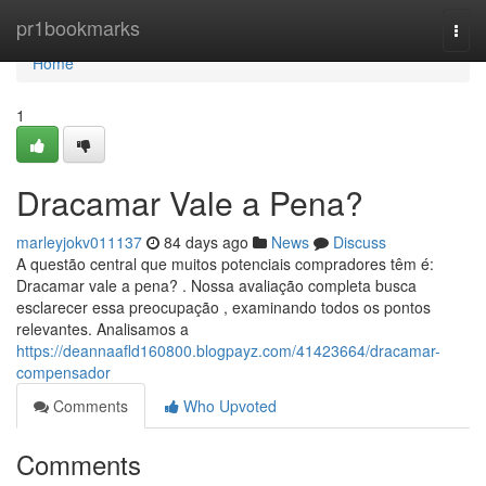
Home
pr1bookmarks
Togg
navi
Home
1
Dracamar Vale a Pena?
marleyjokv011137
84 days ago
News
Discuss
A questão central que muitos potenciais compradores têm é:
Dracamar vale a pena? . Nossa avaliação completa busca
esclarecer essa preocupação , examinando todos os pontos
relevantes. Analisamos a
https://deannaafld160800.blogpayz.com/41423664/dracamar-
compensador
Comments
Who Upvoted
Comments