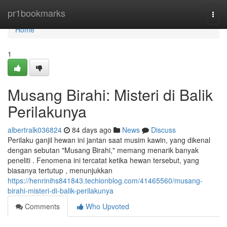
Home
pr1bookmarks
Togg
navi
Home
1
Musang Birahi: Misteri di Balik
Perilakunya
albertralk036824
84 days ago
News
Discuss
Perilaku ganjil hewan ini jantan saat musim kawin, yang dikenal
dengan sebutan "Musang Birahi," memang menarik banyak
peneliti . Fenomena ini tercatat ketika hewan tersebut, yang
biasanya tertutup , menunjukkan
https://henrinihs841843.techionblog.com/41465560/musang-
birahi-misteri-di-balik-perilakunya
Comments
Who Upvoted