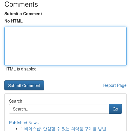
Comments
Submit a Comment
No HTML
HTML is disabled
Report Page
Search
Go
Published News
1
비아스샵: 안심할 수 있는 의약품 구매를 방법