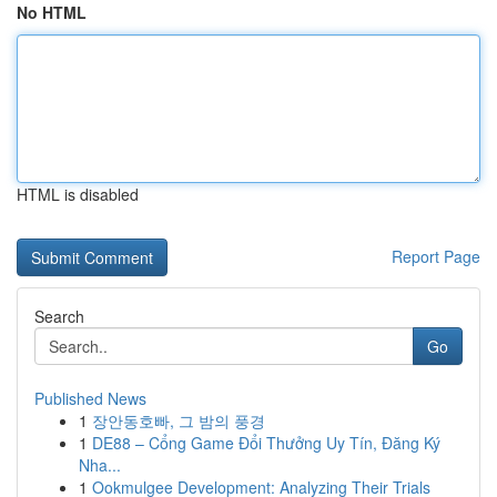
No HTML
HTML is disabled
Report Page
Search
Go
Published News
1
장안동호빠, 그 밤의 풍경
1
DE88 – Cổng Game Đổi Thưởng Uy Tín, Đăng Ký
Nha...
1
Ookmulgee Development: Analyzing Their Trials