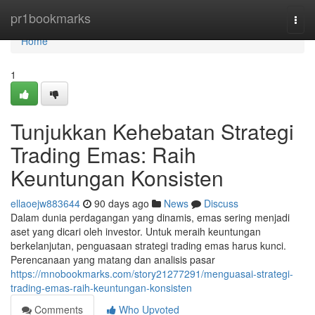
Home
pr1bookmarks
Togg
navi
Home
1
Tunjukkan Kehebatan Strategi
Trading Emas: Raih
Keuntungan Konsisten
ellaoejw883644
90 days ago
News
Discuss
Dalam dunia perdagangan yang dinamis, emas sering menjadi
aset yang dicari oleh investor. Untuk meraih keuntungan
berkelanjutan, penguasaan strategi trading emas harus kunci.
Perencanaan yang matang dan analisis pasar
https://mnobookmarks.com/story21277291/menguasai-strategi-
trading-emas-raih-keuntungan-konsisten
Comments
Who Upvoted