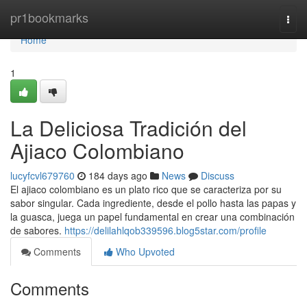
Home
pr1bookmarks
Togg
navi
Home
1
La Deliciosa Tradición del
Ajiaco Colombiano
lucyfcvl679760
184 days ago
News
Discuss
El ajiaco colombiano es un plato rico que se caracteriza por su
sabor singular. Cada ingrediente, desde el pollo hasta las papas y
la guasca, juega un papel fundamental en crear una combinación
de sabores.
https://delilahlqob339596.blog5star.com/profile
Comments
Who Upvoted
Comments