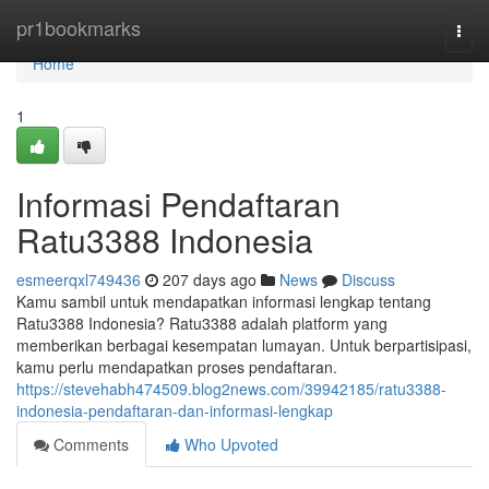
Home
pr1bookmarks
Togg
navi
Home
1
Informasi Pendaftaran
Ratu3388 Indonesia
esmeerqxl749436
207 days ago
News
Discuss
Kamu sambil untuk mendapatkan informasi lengkap tentang
Ratu3388 Indonesia? Ratu3388 adalah platform yang
memberikan berbagai kesempatan lumayan. Untuk berpartisipasi,
kamu perlu mendapatkan proses pendaftaran.
https://stevehabh474509.blog2news.com/39942185/ratu3388-
indonesia-pendaftaran-dan-informasi-lengkap
Comments
Who Upvoted