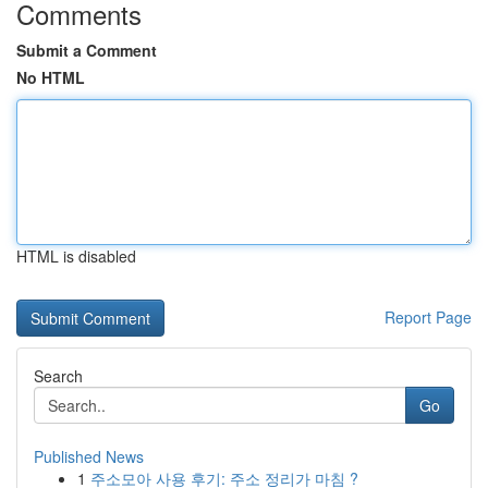
Comments
Submit a Comment
No HTML
HTML is disabled
Report Page
Search
Go
Published News
1
주소모아 사용 후기: 주소 정리가 마침 ?