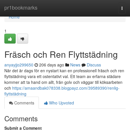
Home
pr1bookmarks
Togg
navi
Home
1
Fräsch och Ren Flyttstädning
anyayjjo299650
206 days ago
News
Discuss
När det är dags för en nystart kan en professionell fräsch och ren
flyttstädning vara ett ostentativt val. Ett team av erfarna städare
kommer att ta hand om allt, från golv och väggar till köksarbeten
och
https://amaandbak078338.blogpayz.com/39589390/renlig-
flyttstädning
Comments
Who Upvoted
Comments
Submit a Comment