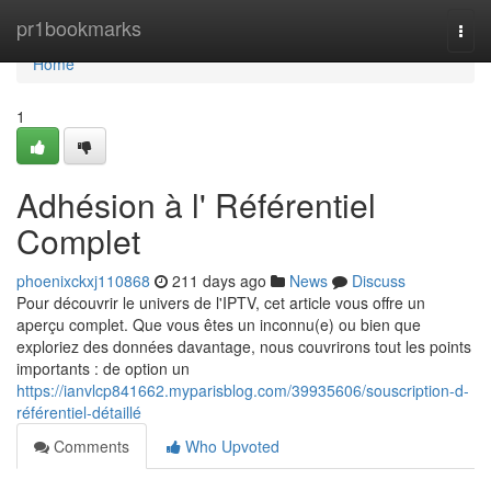
Home
pr1bookmarks
Togg
navi
Home
1
Adhésion à l' Référentiel
Complet
phoenixckxj110868
211 days ago
News
Discuss
Pour découvrir le univers de l'IPTV, cet article vous offre un
aperçu complet. Que vous êtes un inconnu(e) ou bien que
exploriez des données davantage, nous couvrirons tout les points
importants : de option un
https://ianvlcp841662.myparisblog.com/39935606/souscription-d-
référentiel-détaillé
Comments
Who Upvoted