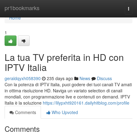
Home
pr1bookmarks
Togg
navi
Home
1
La tua TV preferita in HD con
IPTV Italia
geraldqyxh058390
235 days ago
News
Discuss
Con la potenza di IPTV Italia, puoi godere dei tuoi canali TV amati
in ottima risoluzione HD. Naviga un variato selection di canali
mondiali, con programmazione live e contenuti on demand. IPTV
Italia è la soluzione
https://lilypxht920161.dailyhitblog.com/profile
Comments
Who Upvoted
Comments