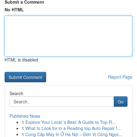
Submit a Comment
No HTML
HTML is disabled
Report Page
Search
Go
Published News
1
Explore Your Local 's Best: A Guide to Top-R...
1
What to Look for in a Reading top Auto Repair f...
1
Cung Cấp Máy In Ở Hà Nội – Đơn Vị Công Ngọc...