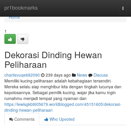
Home
pr1bookmarks
Togg
navi
Home
1
Dekorasi Dinding Hewan
Peliharaan
charlievuqe682090
239 days ago
News
Discuss
Memiliki kucing peliharaan adalah kebahagiaan tersendiri.
Mereka selalu siap menghibur kita dengan tingkah lucunya dan
kepolosannya. Sebagai pemilik kucing, wajar jika kamu ingin
rumahmu menjadi tempat yang nyaman dan
https://lewisgkbt605679.worldblogged.com/45151605/dekorasi-
dinding-hewan-peliharaan
Comments
Who Upvoted