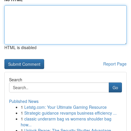
HTML is disabled
Report Page
Search
Go
Published News
1
Letstg.com: Your Ultimate Gaming Resource
1
Strategic guidance revamps business efficiency ...
1
classic underarm bag vs womens shoulder bag
how...
1
Unlock Peace: The Security Shutter Advantage