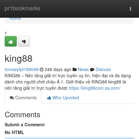
Home
pr1bookmarks
Togg
navi
Home
1
king88
tomasyfpl188048
248 days ago
News
Discuss
KING88 – Nền tảng giải trí trực tuyến uy tín, hiện đại và đa dạng
dành cho người chơi châu Á 1. Giới thiệu về KING88 king88 là
nền tảng giải trí trực tuyến được
https://king88com.sa.com/
Comments
Who Upvoted
Comments
Submit a Comment
No HTML