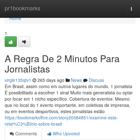
Home
pr1bookmarks
Togg
navi
Home
1
A Regra De 2 Minutos Para
Jornalistas
virgilr135qtv1
265 days ago
News
Discuss
Em Brasil, assim como em outros lugares do mundo, 1 jornalista
É possibilitado a escolher 1 sinal Muito mais generalista ou optar
por focar em 1 nicho específico. Cobertura de eventos: Mesmo
que no local do 1 evento importante, em coletivas de imprensa,
ou em eventos desportivos, estes jornalistas estão
https://bookmarkoffire.com/story20384851/examine-este-
relat%C3%B3rio-sobre-brasil
Comments
Who Upvoted