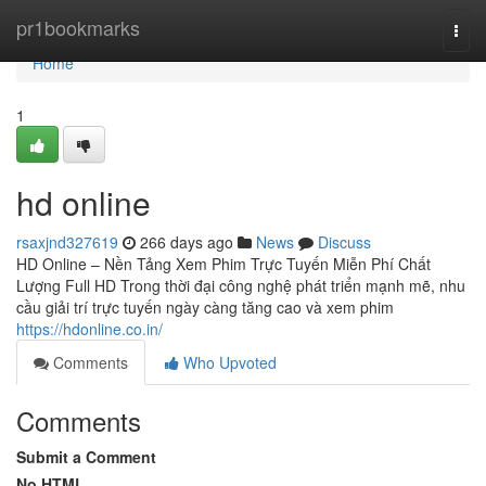
Home
pr1bookmarks
Togg
navi
Home
1
hd online
rsaxjnd327619
266 days ago
News
Discuss
HD Online – Nền Tảng Xem Phim Trực Tuyến Miễn Phí Chất
Lượng Full HD Trong thời đại công nghệ phát triển mạnh mẽ, nhu
cầu giải trí trực tuyến ngày càng tăng cao và xem phim
https://hdonline.co.in/
Comments
Who Upvoted
Comments
Submit a Comment
No HTML