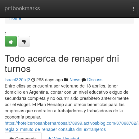
Home
pr1bookmarks
To
na
Home
1
Todo acerca de renaper dni
turnos
isaacf320lxj2
268 days ago
News
Discuss
Entre ellos se encuentra ser veterano de 18 abriles, tener
domicilio en Argentina, contar con un nivel educativo exiguo de
secundaria completa y no ocurrir sido presbítero anteriormente
por el widget. El Plan Renatep aún ofrece beneficios para las
empresas que contraten a trabajadores y trabajadoras de la
economía popular.
https://hotelcerrosanbernardosalt78999.activosblog.com/37068762/l
regla-2-minuto-de-renaper-consulta-dni-extranjeros
Comments
Who Upvoted