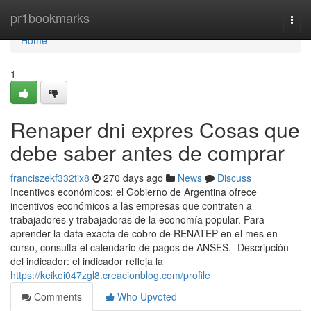
Home
pr1bookmarks
Togg
navi
Home
1
Renaper dni expres Cosas que
debe saber antes de comprar
franciszekf332tix8
270 days ago
News
Discuss
Incentivos económicos: el Gobierno de Argentina ofrece
incentivos económicos a las empresas que contraten a
trabajadores y trabajadoras de la economía popular. Para
aprender la data exacta de cobro de ⁣RENATEP en el mes en
curso, consulta el calendario de ​pagos de ANSES. -Descripción
del indicador: el indicador refleja la
https://keikoi047zgl8.creacionblog.com/profile
Comments
Who Upvoted